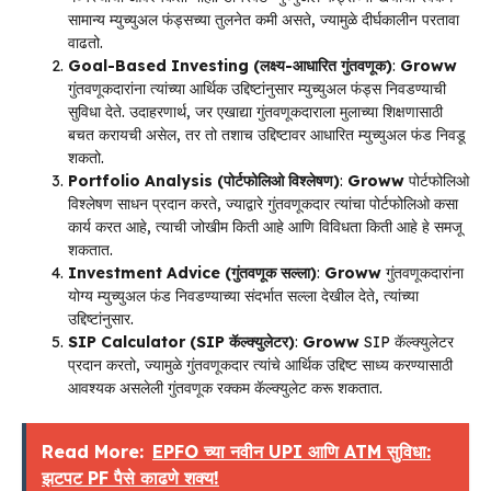
सामान्य म्युच्युअल फंड्सच्या तुलनेत कमी असते, ज्यामुळे दीर्घकालीन परतावा
वाढतो.
Goal-Based Investing (लक्ष्य-आधारित गुंतवणूक)
:
Groww
गुंतवणूकदारांना त्यांच्या आर्थिक उद्दिष्टांनुसार म्युच्युअल फंड्स निवडण्याची
सुविधा देते. उदाहरणार्थ, जर एखाद्या गुंतवणूकदाराला मुलाच्या शिक्षणासाठी
बचत करायची असेल, तर तो तशाच उद्दिष्टावर आधारित म्युच्युअल फंड निवडू
शकतो.
Portfolio Analysis (पोर्टफोलिओ विश्लेषण)
:
Groww
पोर्टफोलिओ
विश्लेषण साधन प्रदान करते, ज्याद्वारे गुंतवणूकदार त्यांचा पोर्टफोलिओ कसा
कार्य करत आहे, त्याची जोखीम किती आहे आणि विविधता किती आहे हे समजू
शकतात.
Investment Advice (गुंतवणूक सल्ला)
:
Groww
गुंतवणूकदारांना
योग्य म्युच्युअल फंड निवडण्याच्या संदर्भात सल्ला देखील देते, त्यांच्या
उद्दिष्टांनुसार.
SIP Calculator (SIP कॅल्क्युलेटर)
:
Groww
SIP कॅल्क्युलेटर
प्रदान करतो, ज्यामुळे गुंतवणूकदार त्यांचे आर्थिक उद्दिष्ट साध्य करण्यासाठी
आवश्यक असलेली गुंतवणूक रक्कम कॅल्क्युलेट करू शकतात.
Read More:
EPFO च्या नवीन UPI आणि ATM सुविधा:
झटपट PF पैसे काढणे शक्य!