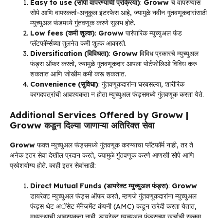
Easy to use (सोपी वापरण्याची प्रक्रिया)
:
Groww
चे वापरण्यास
सोपे आणि वापरकर्ता-अनुकूल इंटरफेस आहे, ज्यामुळे नवीन गुंतवणूकदारांसाठी
म्युच्युअल फंडमध्ये गुंतवणूक करणे सुलभ होते.
Low fees (कमी शुल्क)
:
Groww
पारंपारिक म्युच्युअल फंड
प्लॅटफॉर्म्सच्या तुलनेत कमी शुल्क आकारते.
Diversification (विविधता)
:
Groww
विविध प्रकारचे म्युच्युअल
फंड्स ऑफर करतो, ज्यामुळे गुंतवणूकदार आपला पोर्टफोलिओ विविध करु
शकतात आणि जोखीम कमी करू शकतात.
Convenience (सुविधा)
: गुंतवणूकदारांना घरबसल्या, शारीरिक
कागदपत्रांची आवश्यकता न होता म्युच्युअल फंड्समध्ये गुंतवणूक करता येते.
Additional Services Offered by Groww |
Groww कडून दिल्या जाणाऱ्या अतिरिक्त सेवा
Groww
फक्त म्युच्युअल फंड्समध्ये गुंतवणूक करण्याचा प्लॅटफॉर्म नाही, तर ते
अनेक इतर सेवा देखील प्रदान करते, ज्यामुळे गुंतवणूक करणे आणखी सोपे आणि
प्रवेशयोग्य होते. काही इतर सेवांसाठी:
Direct Mutual Funds (डायरेक्ट म्युच्युअल फंड्स)
:
Groww
डायरेक्ट म्युच्युअल फंड्स ऑफर करते, म्हणजे गुंतवणूकदारांना म्युच्युअल
फंड्स थेट अॅसेट मॅनेजमेंट कंपनी (AMC) कडून खरेदी करता येतात,
मध्यस्थाची आवश्यकता नाही. डायरेक्ट म्युच्युअल फंड्सच्या खर्चाची रक्कम