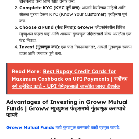
डाउनलोड करा आणि खाते तयार करा.
Complete KYC (KYC पूर्ण करा)
: आपली वैयक्तिक माहिती आणि
ओळख पुरावा देऊन KYC (Know Your Customer) प्रक्रिया पूर्ण
करा.
Choose a Fund (फंड निवडा)
:
Groww
प्लॅटफॉर्मवरील विविध
म्युच्युअल फंड्स पाहा आणि आपल्या गुंतवणूक उद्दिष्टांसाठी योग्य असलेला एक
फंड निवडा.
Invest (गुंतवणूक करा)
: एक फंड निवडल्यानंतर, आपली गुंतवणूक रक्कम
टाका आणि व्यवहार पूर्ण करा.
Read More:
Best Rupay Credit Cards for
Maximum Cashback on UPI Payments | सर्वोत्तम
रुपे क्रेडिट कार्ड - UPI पेमेंट्ससाठी जास्तीत जास्त कॅशबॅक
Advantages of Investing in Groww Mutual
Funds | Groww म्युच्युअल फंड्समध्ये गुंतवणूक करण्याचे
फायदे
Groww Mutual Funds
मध्ये गुंतवणूक करण्याचे काही प्रमुख फायदे: