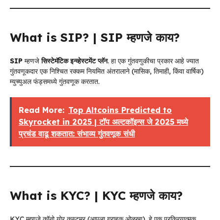
What is SIP? | SIP म्हणजे काय?
SIP
म्हणजे
सिस्टेमॅटिक इन्व्हेस्टमेंट प्लॅन
. हा एक गुंतवणुकीचा प्रकार आहे ज्यात
गुंतवणूकदार एक निश्चित रक्कम नियमित अंतरालाने (मासिक, तिमाही, किंवा वार्षिक)
म्युच्युअल फंड्समध्ये गुंतवणूक करतात.
Read More:
Top Altcoins Predicted to
Skyrocket in 2025 | टॉप अल्टकॉइन्स जे 2025 मध्ये
प्रचंड वाढू शकतात: संभाव्य गुंतवणूक संधी
What is KYC? | KYC म्हणजे काय?
KYC म्हणजे कॉनो योर कस्टमर (आपला ग्राहक ओळखा). हे एक प्रक्रियात्मक