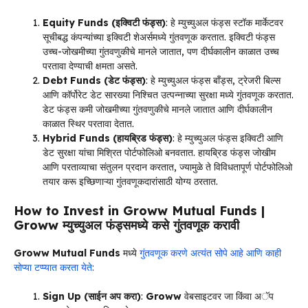
Equity Funds (इक्विटी फंड्स)
: हे म्युच्युअल फंड्स स्टॉक मार्केटवर
सूचीबद्ध कंपन्यांच्या इक्विटी शेअर्समध्ये गुंतवणूक करतात. इक्विटी फंड्स
उच्च-जोखमीच्या गुंतवणुकीचे मानले जातात, पण दीर्घकालीन काळात उच्च
परतावा देण्याची क्षमता असते.
Debt Funds (डेट फंड्स)
: हे म्युच्युअल फंड्स बॉंड्स, ट्रेजरी बिल्स
आणि कॉर्पोरेट डेट सारख्या निश्चित उत्पन्नाच्या सुरक्षा मध्ये गुंतवणूक करतात.
डेट फंड्स कमी जोखमीच्या गुंतवणुकीचे मानले जातात आणि दीर्घकालीन
काळात स्थिर परतावा देतात.
Hybrid Funds (हायब्रिड फंड्स)
: हे म्युच्युअल फंड्स इक्विटी आणि
डेट सुरक्षा यांचा मिश्रित पोर्टफोलिओ बनवतात. हायब्रिड फंड्स जोखीम
आणि परताव्याचा संतुलन प्रदान करतात, ज्यामुळे ते विविधतापूर्ण पोर्टफोलिओ
तयार करू इच्छिणाऱ्या गुंतवणूकदारांसाठी योग्य ठरतात.
How to Invest in Groww Mutual Funds |
Groww म्युच्युअल फंड्समध्ये कसे गुंतवणूक करावी
Groww Mutual Funds
मध्ये
गुंतवणूक करणे अत्यंत सोपे आहे आणि काही
सोप्या टप्प्यात करता येते:
Sign Up (साईन अप करा)
:
Groww
वेबसाइटवर जा किंवा अॅप