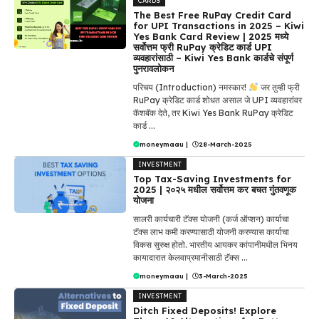
CARDS
The Best Free RuPay Credit Card
for UPI Transactions in 2025 – Kiwi
Yes Bank Card Review | 2025 मध्ये
सर्वोत्तम फ्री RuPay क्रेडिट कार्ड UPI
व्यवहारांसाठी – Kiwi Yes Bank कार्डचे संपूर्ण
पुनरावलोकन
परिचय (Introduction) नमस्कार!
जर तुम्ही फ्री
RuPay क्रेडिट कार्ड शोधत असाल जे UPI व्यवहारांवर
कॅशबॅक देते, तर Kiwi Yes Bank RuPay क्रेडिट
कार्ड ...
moneymaau
|
28-March-2025
INVESTMENT
Top Tax-Saving Investments for
2025 | २०२५ मधील सर्वोत्तम कर बचत गुंतवणूक
योजना
सालरी कार्यचारी टॅक्स योजनी (कर्ज ऑप्शन) कार्याचा
टॅक्स लाभ कमी करण्यासाठी योजनी करण्यास कार्याचा
विकस सुरुक्ष होतो. भारतीय आयकर कांपानीमधील भिनय
कायादारात केलवाप्रमानीसाठी टॅक्स ...
moneymaau
|
3-March-2025
INVESTMENT
Ditch Fixed Deposits! Explore