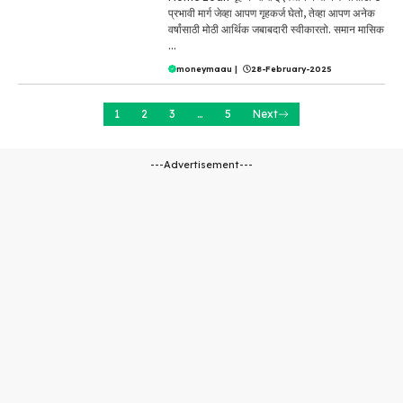
प्रभावी मार्ग जेव्हा आपण गृहकर्ज घेतो, तेव्हा आपण अनेक
वर्षांसाठी मोठी आर्थिक जबाबदारी स्वीकारतो. समान मासिक
...
moneymaau
|
28-February-2025
1
2
3
…
5
Next
---Advertisement---