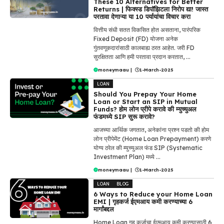
These 10 Alternatives for Better
Returns | फिक्स्ड डिपॉझिटला निरोप द्या! जास्त
परतावा देणाऱ्या या 10 पर्यायांचा विचार करा
वित्तीय संधी सतत विकसित होत असताना, पारंपरिक
Fixed Deposit (FD) योजना अनेक
गुंतवणूकदारांसाठी कालबाह्य ठरत आहेत. जरी FD
सुरक्षितता आणि हमी परतावा प्रदान करतात, ...
moneymaau
|
1-March-2025
LOAN
Should You Prepay Your Home
Loan or Start an SIP in Mutual
Funds? होम लोन प्रीपे करावे की म्युच्युअल
फंडमध्ये SIP सुरू करावे?
आजच्या आर्थिक जगतात, अनेकांना प्रश्न पडतो की होम
लोन प्रीपेमेंट (Home Loan Prepayment) करणे
योग्य ठरेल की म्युच्युअल फंड SIP (Systematic
Investment Plan) मध्ये ...
moneymaau
|
1-March-2025
LOAN
BLOG
6 Ways to Reduce your Home Loan
EMI | गृहकर्ज ईएमआय कमी करण्याच्या 6
मार्गांबद्दल
Home Loan गृह कर्जाचा ईएमआय कमी करण्यासाठी 6